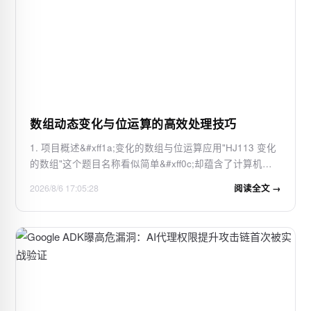
数组动态变化与位运算的高效处理技巧
1. 项目概述&#xff1a;变化的数组与位运算应用"HJ113 变化
的数组"这个题目名称看似简单&#xff0c;却蕴含了计算机科
学中数组操作与位运算的经典结合。作为一名长期从事算
2026/8/6 17:05:28
阅读全文 →
法竞赛辅导的工程师&#xff0c;我见过太多选手在面对这类问
题时陷入困境。实际上&#xff…