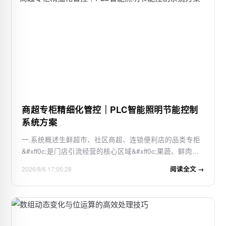
商超专柜精细化管控｜PLC智能照明节能控制
系统方案
一.系统概述生鲜超市、社区商超、连锁便利店的品类专柜
&#xff0c;是门店引流经营的核心区域&#xff0c;果蔬、鲜肉、
水产、熟食、烘焙等专柜对照明的色温、亮度、开启时段
2026/8/6 17:05:28
阅读全文 →
有着严格的专属要求&#xff0c;灯光效果直接影响商品卖相和
门店营收。传统商超专柜照明采用统一线路、…