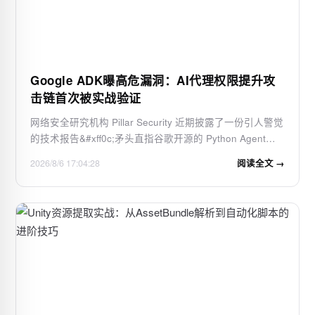
Google ADK曝高危漏洞：AI代理权限提升攻
击链首次被实战验证
网络安全研究机构 Pillar Security 近期披露了一份引人警觉
的技术报告&#xff0c;矛头直指谷歌开源的 Python Agent
Development Kit&#xff08;ADK&#xff09;工具链。这份报告揭
2026/8/6 17:04:28
阅读全文 →
示了一个此前几乎未被业界正视的隐患&#xff1a;当多个 AI
代理在 GitHub 仓库的自动化流水线…