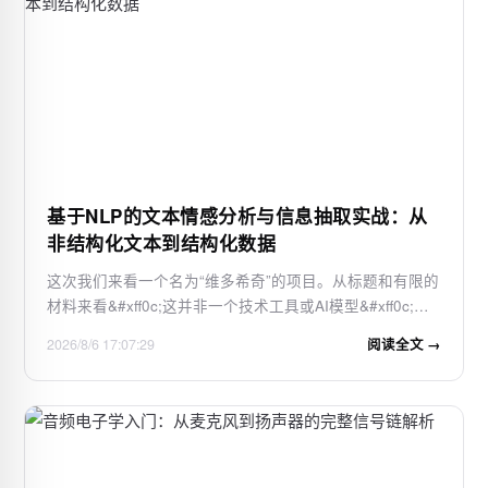
基于NLP的文本情感分析与信息抽取实战：从
非结构化文本到结构化数据
这次我们来看一个名为“维多希奇”的项目。从标题和有限的
材料来看&#xff0c;这并非一个技术工具或AI模型&#xff0c;而
更像是一篇关于足球运动员达里奥维多希奇&#xff08;Dario
2026/8/6 17:07:29
阅读全文 →
Vidošić&#xff09;的访谈或评论文章&#xff0c;内容涉及他职业
生涯中的一场0-4失利以及…