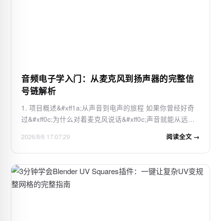
音频电子学入门：从麦克风到扬声器的完整信
号链解析
1. 项目概述&#xff1a;从声音到电声的旅程 如果你曾经好奇
过&#xff0c;为什么对着麦克风说话&#xff0c;声音就能从远处
的音箱里传出来&#xff0c;或者为什么手机里那么小的扬声器
2026/8/6 17:07:29
阅读全文 →
能发出如此丰富的声音&#xff0c;那么你其实已经站在了音频
电子学的大门口。这门学科&…