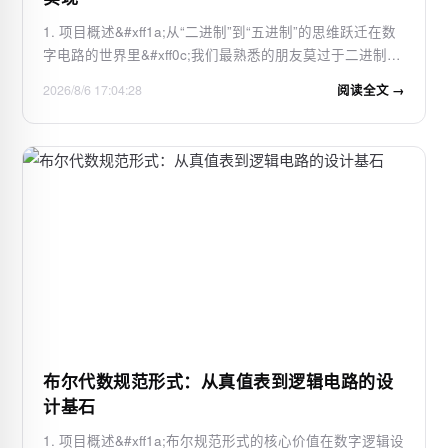
1. 项目概述&#xff1a;从“二进制”到“五进制”的思维跃迁在数
字电路的世界里&#xff0c;我们最熟悉的朋友莫过于二进制计
数器了。从最简单的74LS161到复杂的可编程逻辑器件
2026/8/6 17:04:28
阅读全文 →
&#xff0c;二进制计数逻辑几乎无处不在&#xff0c;因为它天然
契合了计算机“0”和“1”的底层语…
布尔代数规范形式：从真值表到逻辑电路的设
计基石
1. 项目概述&#xff1a;布尔规范形式的核心价值在数字逻辑设