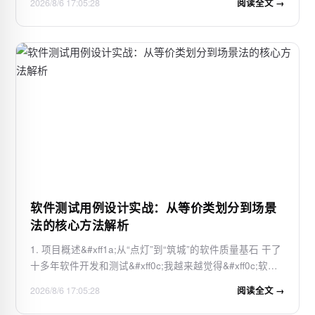
2026/8/6 17:05:28
阅读全文 →
https://gitcode.com/gh_mirrors/ai/AI-HF_Patch AI-Shoujo
HF Patch是一款专为AI-Shoujo游戏设计的…
软件测试用例设计实战：从等价类划分到场景
法的核心方法解析
1. 项目概述&#xff1a;从“点灯”到“筑城”的软件质量基石 干了
十多年软件开发和测试&#xff0c;我越来越觉得&#xff0c;软件
测试这活儿&#xff0c;跟家里装修时检查水电线路一个道理。
2026/8/6 17:05:28
阅读全文 →
你光把电线埋进墙里、水管接上龙头&#xff0c;这不算完。你
得逐个开关试一遍灯亮不…