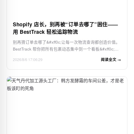
Shopify 店长，别再被“订单去哪了”困住——
用 BestTrack 轻松追踪物流
别再猜订单去哪了&#xff0c;让每一次物流查询都创造价值。
BestTrack 帮你把所有包裹动态集中到一个看板&#xff0c;并
为顾客提供品牌化的自助查询体验。 万单物流&#xff0c;一屏
2026/8/6 17:06:29
阅读全文 →
掌控&#xff1a;集中管理海量订单&#xff0c;物流状态一目了
然。顾客自助查询&#xff0…