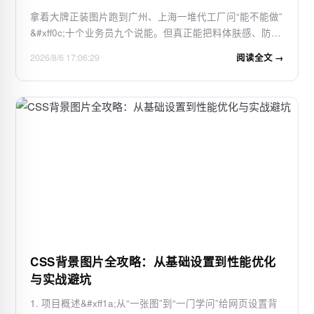
拿着大牌正装图片跑到广州、上海一堆代工厂问“能不能做”
&#xff0c;十个业务员九个说能。但真正能把料体肤感、防腐
体系、包材公差全部拉到同一水平线的工厂&#xff0c;掰着手
2026/8/6 17:06:29
阅读全文 →
指头数得过来。▼ 源头车间质检备案与合作授权说明 ▼配
方框架决定同源深度入行这么多年&#xf…
CSS背景图片全攻略：从基础设置到性能优化
与实战避坑
1. 项目概述&#xff1a;从“一张图”到“一门学问”给网页设置背