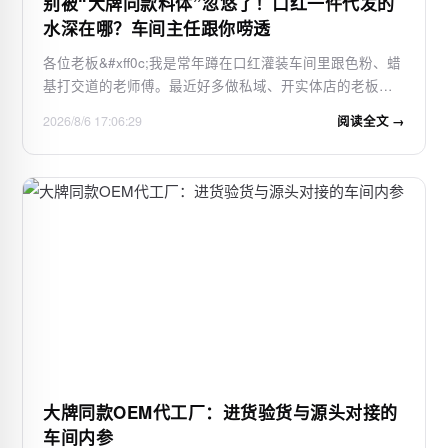
别被“大牌同款料体”忽悠了！口红一件代发的
水深在哪？车间主任跟你唠透
各位老板&#xff0c;我是常年蹲在口红灌装车间里跟色粉、蜡
基打交道的老师傅。最近好多做私域、开实体店的老板来
找我&#xff0c;开口第一句就是“有没有大牌同款口红料体
2026/8/6 17:06:29
阅读全文 →
&#xff1f;能一件代发那种”。我先把话撂这儿&#xff1a;所谓“大
牌同款”&#xff0c;在化工厂里就…
大牌同款OEM代工厂：进货验货与源头对接的
车间内参