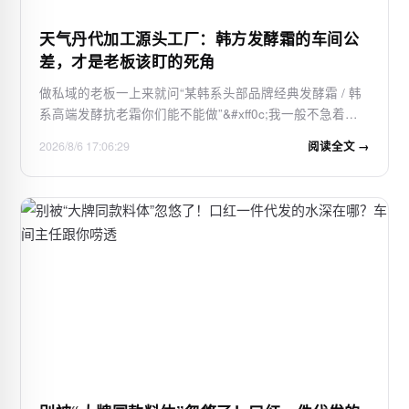
天气丹代加工源头工厂：韩方发酵霜的车间公
差，才是老板该盯的死角
做私域的老板一上来就问“某韩系头部品牌经典发酵霜 / 韩
系高端发酵抗老霜你们能不能做”&#xff0c;我一般不急着回
话&#xff0c;先反问一句&#xff1a;你要的是瓶身上那排韩文
2026/8/6 17:06:29
阅读全文 →
&#xff0c;还是打开盖子那股淡药草发酵香&#xff1f;这一个问
题&#xff0c;能筛掉一半只会比…