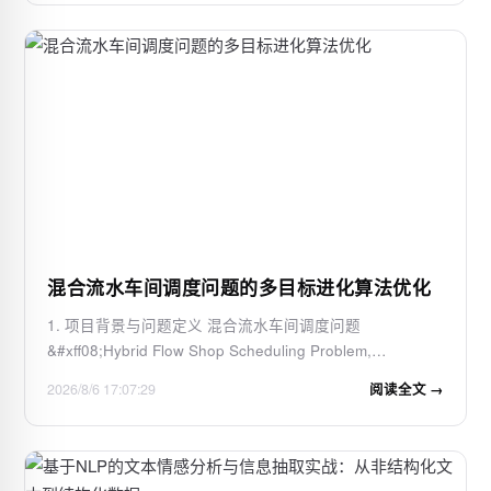
版本的官方分支&#xff0c;KiTTY…
混合流水车间调度问题的多目标进化算法优化
1. 项目背景与问题定义 混合流水车间调度问题
&#xff08;Hybrid Flow Shop Scheduling Problem,
HFSP&#xff09;是制造业中一类经典的生产调度难题。当引
2026/8/6 17:07:29
阅读全文 →
入工人约束后&#xff0c;问题复杂度会呈指数级增长——不仅
要考虑机器分配和工序排序&#xff0c;还需协调有限人力资
源…