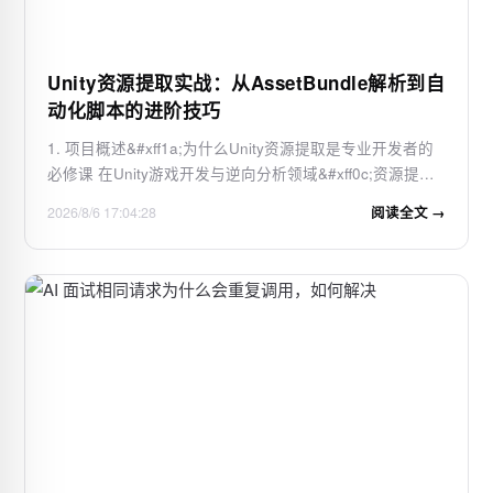
Unity资源提取实战：从AssetBundle解析到自
动化脚本的进阶技巧
1. 项目概述&#xff1a;为什么Unity资源提取是专业开发者的
必修课 在Unity游戏开发与逆向分析领域&#xff0c;资源提取
从来都不是一个简单的“解压”动作。无论是为了学习优秀项
2026/8/6 17:04:28
阅读全文 →
目的实现手法、进行性能分析、本地化修改&#xff0c;还是处
理一些棘手的遗留项目&#xff0c;高…