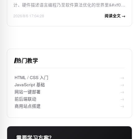
计、硬件描述语言编程乃至软件算法优化的世界里&#xff0c;
我们每天都在和“真”与“假”、“1”与“0”打交道。但你是否遇
2026/8/6 17:04:28
阅读全文 →
到过这样的困境&#xff1a;面对一个由多个变量构成的复杂逻
辑表达式&#xff0c;感觉它像…
热门教学
HTML / CSS 入门
→
JavaScript 基础
→
网站一键部署
→
前后端联动
→
商用站点搭建
→
需要学习方案？