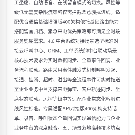
工坐席、自助语音、在线留言模式的切换。风控等
级低无需复杂限流策略仅需拦截恶意骚扰进线。适
配优音通信基础增强版400架构依托基础路由能力
搭配留言归档、紧急来电优先策略即可满足全时段
服务兜底需求。4.6 中台系统对接场景选型标准对
接云呼叫中心、CRM、工单系统的中台联动场景
核心技术要求为实时数据同步、全量事件回调、业
务流程联动。路由采用事件触发式机制呼叫发起、
接通、挂断、超时、溢出等全流程事件可实时推送
至企业业务中台支撑来电弹窗、客户轨迹同步、坐
席状态联动。风控等级中等适配企业常态化客服进
线风控标准。专属适配API对接版400架构支持话
单、录音、呼叫状态全量回调实现通信能力与企业
业务中台的深度融合。五、场景落地高频技术坑点