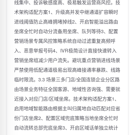
线集中、投诉敏感度高、极易触发运营商风控。技
术架构适配方案1、升级高并发中继通道扩容瞬时
进线阈值防止高峰拥堵掉线2、开启智能溢出路由
坐席全忙时自动分流备用坐席、队列等待3、配置
营销场景专属风控策略系统自动过滤重复高频呼
入、恶意举报号码4、IVR极简设计直接快速转入
营销坐席组减少用户流失。避坑重点营销进线场景
严禁使用低配通道极易出现高峰接通率暴跌、线路
临时限流。3.3 场景三多门店/全国连锁企业分区路
由场景业务特征全国客源、地域性咨询强、需要就
近接入对应门店/区域坐席。技术架构适配方案1、
启用地域智能路由根据主叫归属地自动匹配对应省
份门店坐席2、配置区域兜底策略当地坐席全忙时
自动流转总部兜底坐席3、开启区域话单独立统计