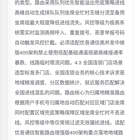
的类型。路由采用队列优先智能溢出兜底策略进线
高峰自动生成排队队列坐席全忙时无缝分流至备用
坐席组最大程度降低进线流失。风控等级为极高系
统需实时监测高频呼入、重复拨号、恶意举报号码
自动触发风控拦截。必须适配优音通信高并发中继
版400架构禁止使用低配基础通道规避高峰接通率
暴跌、线路临时限流问题。4.3 全国连锁门店场景
选型标准多门店、全国连锁业务的核心技术诉求是
地域精准调度、分区数据统计、就近服务匹配解决
全国进线混乱的问题。路由核心为归属地精准路由
根据用户手机号归属地自动匹配对应区域门店坐席
同时配置区域兜底策略保障区域坐席全忙时不丢进
线。风控等级中等仅常规过滤无效骚扰进线。适配
优音通信智能路由增强版400架构重点落地地域路