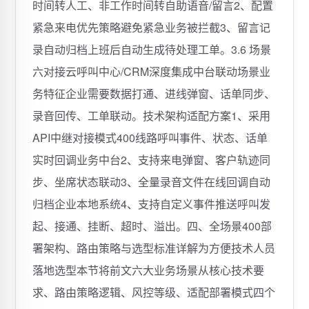
时间转人工、非工作时间转自助语音/留言2、配置
紧急来电优先策略避免紧急业务被拦截3、留言记
录自动归档上班后自动生成待处理工单。3.6 场景
六对接云呼叫中心/CRM深度集成中台联动场景业
务特征企业需要数据打通、进线弹窗、话单同步、
录音回传、工单联动。技术架构适配方案1、采用
API中继对接模式400线路呼叫事件、状态、话单
实时回调业务中台2、支持来电弹窗、客户轨迹同
步、坐席状态联动3、全量录音文件在线回调自动
归档企业本地系统4、支持自定义事件推送呼叫发
起、接通、挂断、超时、溢出。四、全场景400部
署架构、路由策略与选型标准详解为方便技术人员
落地选型本节将前文六大业务场景从核心技术要
求、路由策略逻辑、风控等级、适配部署模式四个