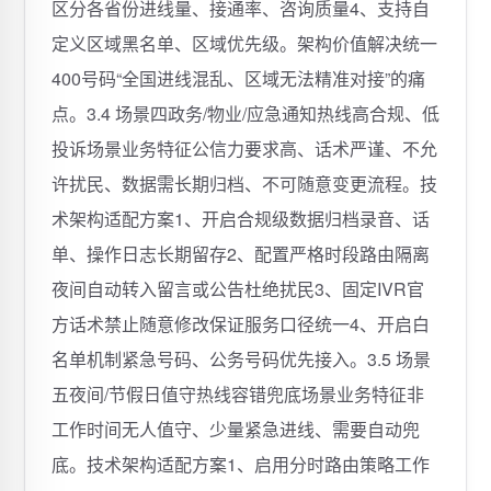
区分各省份进线量、接通率、咨询质量4、支持自
定义区域黑名单、区域优先级。架构价值解决统一
400号码“全国进线混乱、区域无法精准对接”的痛
点。3.4 场景四政务/物业/应急通知热线高合规、低
投诉场景业务特征公信力要求高、话术严谨、不允
许扰民、数据需长期归档、不可随意变更流程。技
术架构适配方案1、开启合规级数据归档录音、话
单、操作日志长期留存2、配置严格时段路由隔离
夜间自动转入留言或公告杜绝扰民3、固定IVR官
方话术禁止随意修改保证服务口径统一4、开启白
名单机制紧急号码、公务号码优先接入。3.5 场景
五夜间/节假日值守热线容错兜底场景业务特征非
工作时间无人值守、少量紧急进线、需要自动兜
底。技术架构适配方案1、启用分时路由策略工作