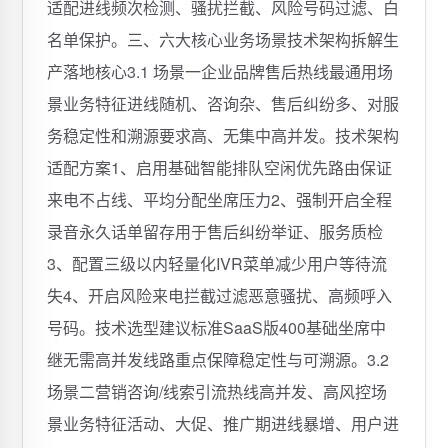
适配进线频次检测、骚扰拦截、风险号码过滤、白
名单保护。三、六大核心业务场景技术架构拆解生
产落地核心3.1 场景一企业品牌售后热线最通用场
景业务特征进线随机、咨询杂、售后纠纷多、对服
务稳定性和溯源要求高、无集中高并发。技术架构
适配方案1、启用基础智能排队空闲优先路由保证
来电不占线、平均分配坐席压力2、强制开启全程
录音永久话单留存用于售后纠纷举证、服务质检
3、配置三级以内轻量化IVR菜单减少用户等待流
失4、开启风险来电拦截过滤恶意骚扰、高频呼入
号码。技术选型建议标准SaaS版400基础坐席中
继无需高并发线路重点保障稳定性与可溯源。3.2
场景二营销咨询/线索引流热线高并发、高风控场
景业务特征活动、大促、推广期进线暴增、用户进