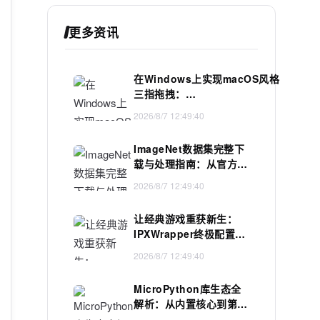
更多资讯
在Windows上实现macOS风格
三指拖拽：
ThreeFingerDragOnWindows
2026/8/7 12:49:40
深度技术解析
ImageNet数据集完整下
载与处理指南：从官方源
到
2026/8/7 12:49:40
PyTorch/TensorFlow
加载
让经典游戏重获新生：
IPXWrapper终极配置指
南
2026/8/7 12:49:40
MicroPython库生态全
解析：从内置核心到第三
方扩展的嵌入式开发实践