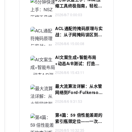
缩工具终极指南，轻松管
理Switch游戏文件
2026/8/7 0:00:03
ACL通配符掩码原理与实
战：从子网掩码误区到精
准网段匹配
2026/8/6 15:00:08
AI文案生成+智能布局
+动态A/B测试：打造转
化率提升2.8倍的H5智能
2026/8/6 15:43:11
设计闭环，限免内测通道
今日关闭
最大流算法详解：从水管
网络到Ford-Fulkerson
与Dinic实战
2026/8/6 9:31:53
第4篇：59 倍性能差距的
索引瓶颈定位——一次教
科书级的全表扫描调优
2026/8/5 10:32:35