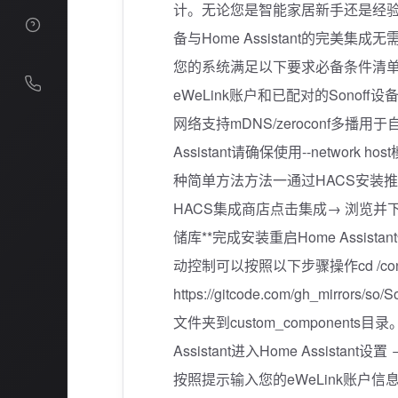
计。无论您是智能家居新手还是经验丰
发展历程
备与Home Assistant的完
荣誉资质
您的系统满足以下要求必备条件清单✅ 已
eWeLink账户和已配对的Sonoff设
加入我们
网络支持mDNS/zeroconf多播用
Assistant请确保使用--networ
种简单方法方法一通过HACS安装推荐这
HACS集成商店点击集成→ 浏览并下载
储库**完成安装重启Home Assi
动控制可以按照以下步骤操作cd /config/cu
https://gitcode.com/gh_mirro
文件夹到custom_component
Assistant进入Home Assist
按照提示输入您的eWeLink账户信