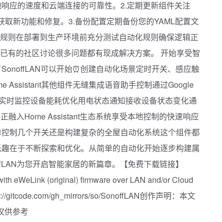
响应的速度和云端连接的可靠性。2.定期更新组件关注
off/的更新获取新功能和修复。3.备份配置定期备份您的YAML配置文
化规则在部署到生产环境前充分测试自动化规则确保逻辑正
考已有的社区讨论很多问题都有现成解决方案。 开始享受智
onoffLAN可以开始⏰创建自动化场景定时开关、感应触
ssistant其他组件无缝集成️语音助手控制通过Google
制能源监控实时监控设备能耗优化用电状态通知接收设备状态变化通
备真正融入Home Assistant生态系统享受本地控制的快速响应
单控制几个开关还是构建复杂的全屋自动化系统这个组件都
乐趣在于不断探索和优化。从简单的自动化开始逐步构建属
ffLAN为您开启智能家居的新篇章。【免费下载链接】
ith eWeLink (original) firmware over LAN and/or Cloud
s://gitcode.com/gh_mirrors/so/SonoffLAN创作声明：本文
，仅供参考