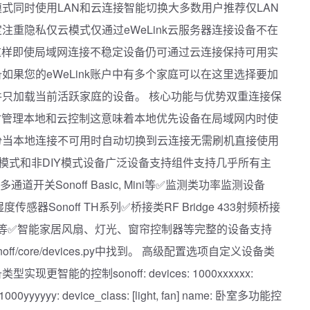
式同时使用LAN和云连接智能切换大多数用户推荐仅LAN
注重隐私仅云模式仅通过eWeLink云服务器连接设备不在
式这样即使局域网连接不稳定设备仍可通过云连接保持可用实
如果您的eWeLink账户中有多个家庭可以在这里选择要加
只加载当前活跃家庭的设备。 核心功能与优势双重连接保
是同时管理本地和云控制这意味着本地优先设备在局域网内时使
份当本地连接不可用时自动切换到云连接无需刷机直接使用
IY模式和非DIY模式设备广泛设备支持组件支持几乎所有主
道开关Sonoff Basic, Mini等✅监测类功率监测设备
湿度传感器Sonoff TH系列✅桥接类RF Bridge 433射频桥接
MP2-B等✅智能家居风扇、灯光、窗帘控制器等完整的设备支持
onoff/core/devices.py中找到。 高级配置选项自定义设备类
能的控制sonoff: devices: 1000xxxxxx:
1000yyyyyy: device_class: [light, fan] name: 卧室多功能控