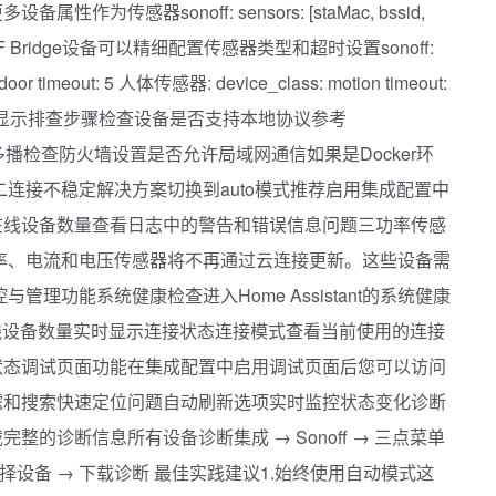
传感器sonoff: sensors: [staMac, bssid,
置对于RF Bridge设备可以精细配置传感器类型和超时设置sonoff:
door timeout: 5 人体传感器: device_class: motion timeout:
不显示排查步骤检查设备是否支持本地协议参考
NS多播检查防火墙设置是否允许局域网通信如果是Docker环
模式问题二连接不稳定解决方案切换到auto模式推荐启用集成配置中
在线设备数量查看日志中的警告和错误信息问题三功率传感
功率、电流和电压传感器将不再通过云连接更新。这些设备需
管理功能系统健康检查进入Home Assistant的系统健康
态在线设备数量实时显示连接状态连接模式查看当前使用的连接
状态调试页面功能在集成配置中启用调试页面后您可以访问
滤和搜索快速定位问题自动刷新选项实时监控状态变化诊断
的诊断信息所有设备诊断集成 → Sonoff → 三点菜单
择设备 → 下载诊断 最佳实践建议1.始终使用自动模式这