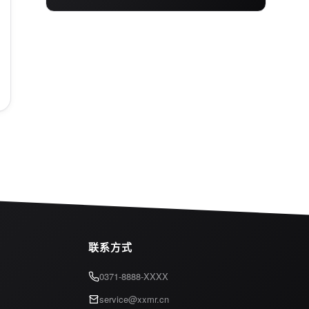
联系方式
0371-8888-XXXX
service@xxmr.cn