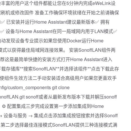
富的用户这个组件都能让您在5分钟内完成eWeLink设
美集成无需刷机或修改固件 准备工作确保环境就绪在开始之前请确保
安装并运行Home Assistant建议最新版本✅ 拥有
备✅ 设备与Home Assistant在同一局域网内用于LAN模式✅
于自动发现设备专业提示如果您使用Docker运行Home
k host模式以获得最佳局域网连接效果。 安装SonoffLAN组件两
是最简单快捷的安装方式打开Home Assistant进入
存储库**搜索SonoffLAN**并选择该组件**点击下载此存
stant使组件生效方法二手动安装适合高级用户如果您更喜欢手
stom_components git clone
rs/so/SonoffLAN.git sonoff或者从最新发布版本下载并解压sonoff
s目录。⚙️ 配置集成三步完成设置第一步添加集成到Home
ant设置 → 设备与服务 → 集成点击添加集成按钮搜索并选择Sonoff
息第二步选择最佳连接模式SonoffLAN提供三种连接模式满