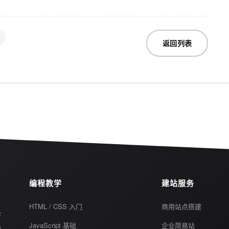
返回列表
编程教学
建站服务
HTML / CSS 入门
商用站点搭建
学
JavaScript 基础
企业简易站
码