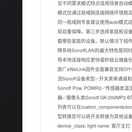
足不同需求模式特点适用场景自动模
模式仅通过局域网连接网络环境稳定
同一局域网专家建议使用auto模
现双重保障。第三步选择家庭和设备
载哪些家庭的设备。默认情况下组件
障系统SonoffLAN的最大特色
用本地连接响应更快毫秒级云端备
原厂eWeLink固件全面兼容支持D
流Sonoff设备类型✅开关类单通道和多通
Sonoff Pow, POWR2✅传感器类温
器✅摄像头类Sonoff GK-200
列表可以在custom_components/s
型转换您可以将开关转换为其他设备类型实现更智
device_class: light name: 客厅主灯 