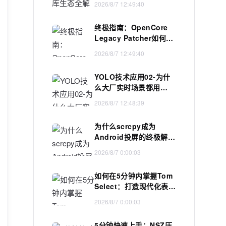
2026/8/7 12:49:40
终极指南：OpenCore
Legacy Patcher如何让
老旧Mac焕发新生
2026/8/7 12:49:40
YOLO技术应用02-为什
么大厂实时场景都用
YOLO？Faster R-CNN
2026/8/7 12:48:39
比 YOLO 慢 10 倍？两
阶段 vs 单阶段检测的计
为什么scrcpy成为
算瓶颈全解析
Android投屏的终极解决
方案：完整实战指南
2026/8/7 0:00:03
如何在5分钟内掌握Tom
Select：打造现代化表单
选择器的终极指南
2026/8/7 0:00:03
5分钟快速上手：NSZ压