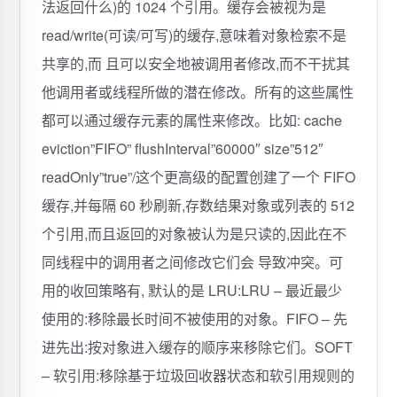
法返回什么)的 1024 个引用。缓存会被视为是
read/write(可读/可写)的缓存,意味着对象检索不是
共享的,而 且可以安全地被调用者修改,而不干扰其
他调用者或线程所做的潜在修改。所有的这些属性
都可以通过缓存元素的属性来修改。比如: cache
eviction”FIFO” flushInterval”60000″ size”512″
readOnly”true”/这个更高级的配置创建了一个 FIFO
缓存,并每隔 60 秒刷新,存数结果对象或列表的 512
个引用,而且返回的对象被认为是只读的,因此在不
同线程中的调用者之间修改它们会 导致冲突。可
用的收回策略有, 默认的是 LRU:LRU – 最近最少
使用的:移除最长时间不被使用的对象。FIFO – 先
进先出:按对象进入缓存的顺序来移除它们。SOFT
– 软引用:移除基于垃圾回收器状态和软引用规则的