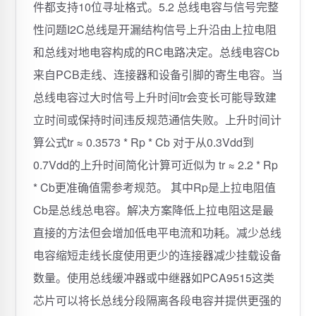
件都支持10位寻址格式。5.2 总线电容与信号完整
性问题I2C总线是开漏结构信号上升沿由上拉电阻
和总线对地电容构成的RC电路决定。总线电容Cb
来自PCB走线、连接器和设备引脚的寄生电容。当
总线电容过大时信号上升时间tr会变长可能导致建
立时间或保持时间违反规范通信失败。上升时间计
算公式tr ≈ 0.3573 * Rp * Cb 对于从0.3Vdd到
0.7Vdd的上升时间简化计算可近似为 tr ≈ 2.2 * Rp
* Cb更准确值需参考规范。 其中Rp是上拉电阻值
Cb是总线总电容。解决方案降低上拉电阻这是最
直接的方法但会增加低电平电流和功耗。减少总线
电容缩短走线长度使用更少的连接器减少挂载设备
数量。使用总线缓冲器或中继器如PCA9515这类
芯片可以将长总线分段隔离各段电容并提供更强的