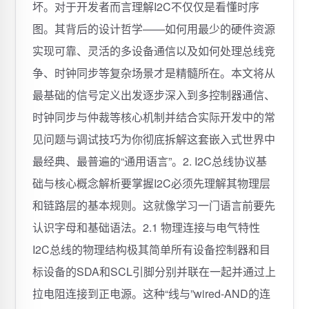
坏。对于开发者而言理解I2C不仅仅是看懂时序
图。其背后的设计哲学——如何用最少的硬件资源
实现可靠、灵活的多设备通信以及如何处理总线竞
争、时钟同步等复杂场景才是精髓所在。本文将从
最基础的信号定义出发逐步深入到多控制器通信、
时钟同步与仲裁等核心机制并结合实际开发中的常
见问题与调试技巧为你彻底拆解这套嵌入式世界中
最经典、最普遍的“通用语言”。2. I2C总线协议基
础与核心概念解析要掌握I2C必须先理解其物理层
和链路层的基本规则。这就像学习一门语言前要先
认识字母和基础语法。2.1 物理连接与电气特性
I2C总线的物理结构极其简单所有设备控制器和目
标设备的SDA和SCL引脚分别并联在一起并通过上
拉电阻连接到正电源。这种“线与”wired-AND的连