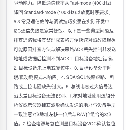
驱动能力。降低通信速率从Fast-mode (400kHz)
降回 Standard-mode (100kHz)以放宽时序要求。
5.3 常见通信故障与调试技巧实录在实际开发中
I2C通信失败是家常便饭。以下是一些典型问题及
排查思路我将其整理成表格方便快速对照故障现象
可能原因排查方法与解决思路ACK丢失控制器发送
地址或数据后检测不到ACK1. 目标设备地址错误。
2. 目标设备未上电或复位中。3. 目标设备处于睡
眠/低功耗模式未响应。4. SDA/SCL线路短路、断
路或上拉电阻缺失/过大。5. 总线电容过大信号边
沿太差目标设备无法识别。1.核对地址使用逻辑分
析仪或示波器捕获波形确认发送的地址与设备手册
一致注意7位地址左移一位后与R/W位组合的8位
值。2.检查电源与复位测量目标设备VCC确认复位