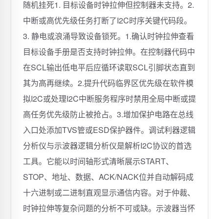
随机挂死1. 目标设备时钟拉伸但控制器未支持。2.
中断或高优先级任务打断了I2C时序关键代码段。
3. 静电或浪涌导致设备锁死。1.确认时钟拉伸查看
目标设备手册是否支持时钟拉伸。在控制器代码中
在SCL输出低电平后应循环读取SCL引脚状态直到
其为高再继续。2.提升代码临界区优先级在软件模
拟I2C或处理I2C中断服务程序时禁用全局中断或提
高任务优先级防止被抢占。3.增加保护电路在总线
入口处添加TVS管或ESD保护器件。调试利器逻辑
分析仪与示波器逻辑分析仪是解析I2C协议的首选
工具。它能以时间轴形式清晰展示START、
STOP、地址、数据、ACK/NACK位并自动解码成
十六进制或二进制直观显示通信内容。对于仲裁、
时钟拉伸等复杂问题的分析不可或缺。示波器当怀