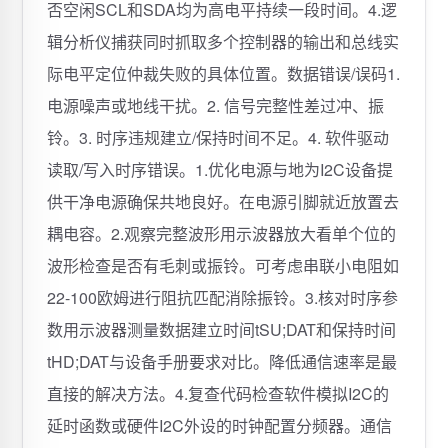
否空闲SCL和SDA均为高电平持续一段时间。4.逻
辑分析仪捕获同时抓取多个控制器的输出和总线实
际电平定位仲裁失败的具体位置。数据错误/误码1.
电源噪声或地线干扰。2. 信号完整性差过冲、振
铃。3. 时序违规建立/保持时间不足。4. 软件驱动
读取/写入时序错误。1.优化电源与地为I2C设备提
供干净电源确保共地良好。在电源引脚就近放置去
耦电容。2.观察完整波形用示波器放大看单个位的
波形检查是否有毛刺或振铃。可考虑串联小电阻如
22-100欧姆进行阻抗匹配消除振铃。3.核对时序参
数用示波器测量数据建立时间tSU;DAT和保持时间
tHD;DAT与设备手册要求对比。降低通信速率是最
直接的解决方法。4.复查代码检查软件模拟I2C的
延时函数或硬件I2C外设的时钟配置分频器。通信