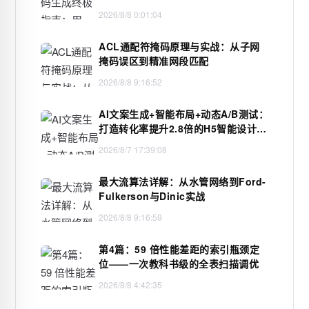
维码
2026/8/8 0:01:04
ACL通配符掩码原理与实战：从子网
掩码误区到精准网段匹配
2026/8/8 9:16:52
AI文案生成+智能布局+动态A/B测试：
打造转化率提升2.8倍的H5智能设计闭
环，限免内测通道今日关闭
2026/8/7 17:39:08
最大流算法详解：从水管网络到Ford-
Fulkerson与Dinic实战
2026/8/8 9:16:59
第4篇：59 倍性能差距的索引瓶颈定
位——一次教科书级的全表扫描调优
2026/8/8 4:42:35