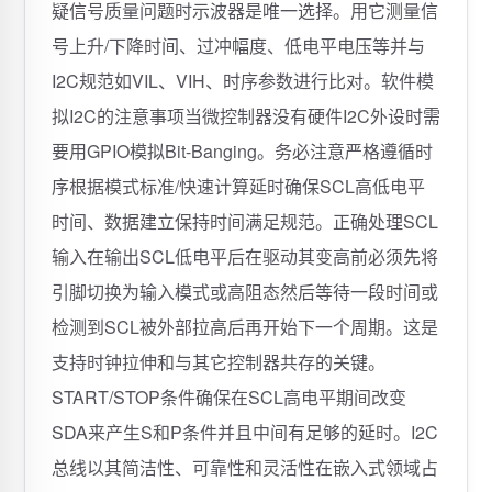
疑信号质量问题时示波器是唯一选择。用它测量信
号上升/下降时间、过冲幅度、低电平电压等并与
I2C规范如VIL、VIH、时序参数进行比对。软件模
拟I2C的注意事项当微控制器没有硬件I2C外设时需
要用GPIO模拟Bit-Banging。务必注意严格遵循时
序根据模式标准/快速计算延时确保SCL高低电平
时间、数据建立保持时间满足规范。正确处理SCL
输入在输出SCL低电平后在驱动其变高前必须先将
引脚切换为输入模式或高阻态然后等待一段时间或
检测到SCL被外部拉高后再开始下一个周期。这是
支持时钟拉伸和与其它控制器共存的关键。
START/STOP条件确保在SCL高电平期间改变
SDA来产生S和P条件并且中间有足够的延时。I2C
总线以其简洁性、可靠性和灵活性在嵌入式领域占