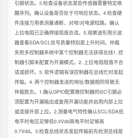
引脚状态。3.检查设备状态某些传感器需要特定唤
醒序列。确认设备是否处于可响应状态。4.检查硬
件连接万用表测量通断、对地/对电源短路。确认
上拉电阻已正确焊接阻值合适。5.观察波形用示波
器查看SDA/SCL信号质量特别是上升时间。仲裁
失败多控制器系统中某个控制器无法获得总线1. 控
制器引脚未配置为开漏模式。2. 上拉电阻阻值不合
适或损坏。3. 软件逻辑有误控制器在总线忙时发起
传输。4. 两个控制器发送的地址/数据相同导致无
仲裁胜负。1.确认GPIO配置微控制器的I2C引脚必
须配置为开漏输出或复用开漏功能并启用内部上拉
或连接外部上拉。2.测量电气特性确认SCL/SDA低
电平时电压足够低0.3Vdd高电平时足够高
0.7Vdd。3.检查总线状态发起传输前先检测总线是