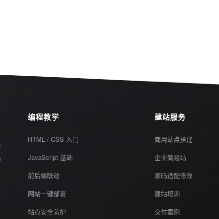
编程教学
建站服务
HTML / CSS 入门
商用站点搭建
学
JavaScript 基础
企业简易站
码
前后端联动
源码适配修改
网站一键部署
建站培训
站点安全防护
交付案例