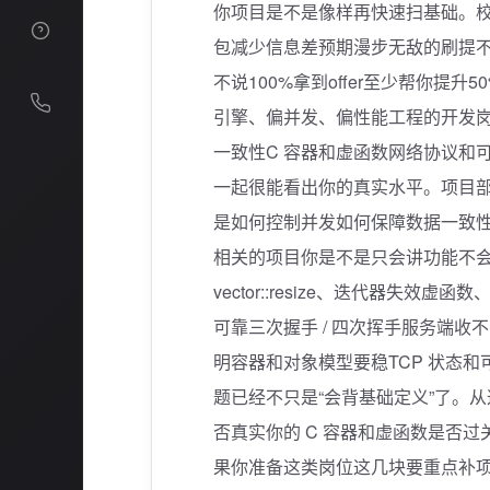
你项目是不是像样再快速扫基础。
发展历程
包减少信息差预期漫步无敌的刷提
荣誉资质
不说100%拿到offer至少帮你提升
引擎、偏并发、偏性能工程的开发
加入我们
一致性C 容器和虚函数网络协议和
一起很能看出你的真实水平。项目
是如何控制并发如何保障数据一致
相关的项目你是不是只会讲功能不会
vector::resize、迭代器失效虚
可靠三次握手 / 四次挥手服务端收不到
明容器和对象模型要稳TCP 状态和可靠
题已经不只是“会背基础定义”了。
否真实你的 C 容器和虚函数是否过
果你准备这类岗位这几块要重点补项目