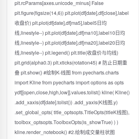
plt.rcParams[axes.unicode_minus] False
plt.figure(figsize(14,6)) plt.plot(df[date],df[close],label
收盘价) plt.plot(df[date],df[ma5],label5日均
线,linestyle--) plt.plot(df[date],df[ma10],label10日均
线,linestyle--) plt.plot(df[date],df[ma20],label20日均
线,linestyle--) plt.legend() plt.title(收盘价与均线)
plt.grid(alpha0.3) plt.xticks(rotation45) # 防止日期重
叠 plt.show() #绘制K-线图 from pyecharts.charts
import Kline from pyecharts import options as opts
ydf[[open,close,high,low]].values.tolist() kline( Kline()
.add_xaxis(df[date].tolist()) .add_yaxis(K线图,y)
.set_global_opts( title_optsopts.TitleOpts(titleK线图),
toolbox_optsopts.ToolboxOpts(is_showTrue) ) )
kline.render_notebook() #2.绘制成交量柱状图