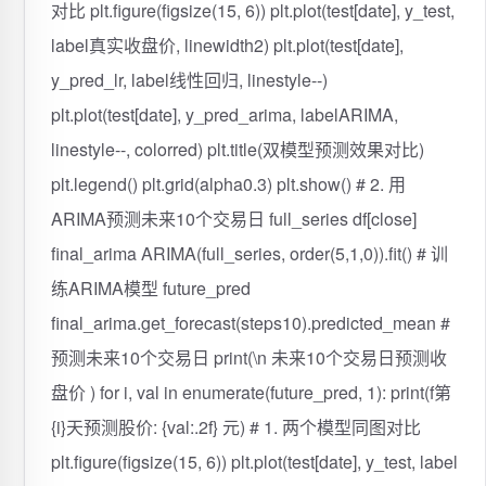
对比 plt.figure(figsize(15, 6)) plt.plot(test[date], y_test,
label真实收盘价, linewidth2) plt.plot(test[date],
y_pred_lr, label线性回归, linestyle--)
plt.plot(test[date], y_pred_arima, labelARIMA,
linestyle--, colorred) plt.title(双模型预测效果对比)
plt.legend() plt.grid(alpha0.3) plt.show() # 2. 用
ARIMA预测未来10个交易日 full_series df[close]
final_arima ARIMA(full_series, order(5,1,0)).fit() # 训
练ARIMA模型 future_pred
final_arima.get_forecast(steps10).predicted_mean #
预测未来10个交易日 print(\n 未来10个交易日预测收
盘价 ) for i, val in enumerate(future_pred, 1): print(f第
{i}天预测股价: {val:.2f} 元) # 1. 两个模型同图对比
plt.figure(figsize(15, 6)) plt.plot(test[date], y_test, label