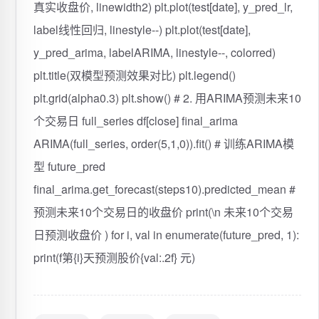
真实收盘价, linewidth2) plt.plot(test[date], y_pred_lr,
label线性回归, linestyle--) plt.plot(test[date],
y_pred_arima, labelARIMA, linestyle--, colorred)
plt.title(双模型预测效果对比) plt.legend()
plt.grid(alpha0.3) plt.show() # 2. 用ARIMA预测未来10
个交易日 full_series df[close] final_arima
ARIMA(full_series, order(5,1,0)).fit() # 训练ARIMA模
型 future_pred
final_arima.get_forecast(steps10).predicted_mean #
预测未来10个交易日的收盘价 print(\n 未来10个交易
日预测收盘价 ) for i, val in enumerate(future_pred, 1):
print(f第{i}天预测股价{val:.2f} 元)