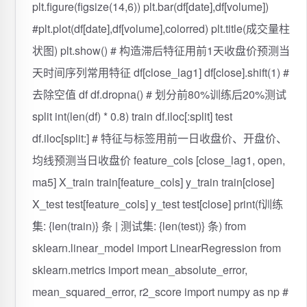
plt.figure(figsize(14,6)) plt.bar(df[date],df[volume])
#plt.plot(df[date],df[volume],colorred) plt.title(成交量柱
状图) plt.show() # 构造滞后特征用前1天收盘价预测当
天时间序列常用特征 df[close_lag1] df[close].shift(1) #
去除空值 df df.dropna() # 划分前80%训练后20%测试
split int(len(df) * 0.8) train df.iloc[:split] test
df.iloc[split:] # 特征与标签用前一日收盘价、开盘价、
均线预测当日收盘价 feature_cols [close_lag1, open,
ma5] X_train train[feature_cols] y_train train[close]
X_test test[feature_cols] y_test test[close] print(f训练
集: {len(train)} 条 | 测试集: {len(test)} 条) from
sklearn.linear_model import LinearRegression from
sklearn.metrics import mean_absolute_error,
mean_squared_error, r2_score import numpy as np #