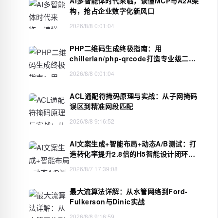
AI多智能体时代来临，读懂MCP与A2A架
构，抢占企业数字化新风口
2026/8/8 0:01:04
PHP二维码生成终极指南：用
chillerlan/php-qrcode打造专业级二维
码
2026/8/8 0:01:04
ACL通配符掩码原理与实战：从子网掩码
误区到精准网段匹配
2026/8/8 9:16:52
AI文案生成+智能布局+动态A/B测试：打
造转化率提升2.8倍的H5智能设计闭环，
限免内测通道今日关闭
2026/8/7 17:39:08
最大流算法详解：从水管网络到Ford-
Fulkerson与Dinic实战
2026/8/8 9:16:59