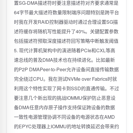
置SG-DMA描述符时要注意描述符对齐要求通常是
64字节最大描述符数量限制端序问题特别是跨平台
时我在开发RAID控制器驱动时通过合理设置SG描
述符缓存将随机写性能提升了40%。关键配置参数
包括描述符预取深度描述符回写策略中断触发阈值
5. 现代计算机架构中的演进随着PCIe和CXL等高
速总线的普及DMA技术也在持续进化。比如最新
的P2P DMAPeer-to-Peer允许设备间直接传输数据
完全绕过CPU。我在测试NVMe over Fabrics时就
利用这个特性实现了网卡到SSD的直通传输。不过
要注意几个新出现的挑战IOMMU保护防止恶意设
备DMA任意内存原子操作支持保证跨设备的数据
一致性电源管理协调不同设备的电源状态在AMD
的EPYC处理器上IOMMU的地址转换延迟会带来约